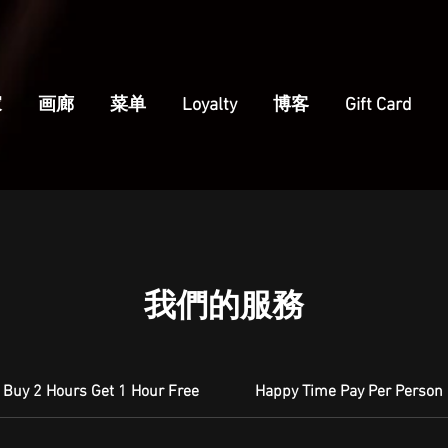
家
画廊
菜单
Loyalty
博客
Gift Card
我們的服務
Buy 2 Hours Get 1 Hour Free
Happy Time Pay Per Person