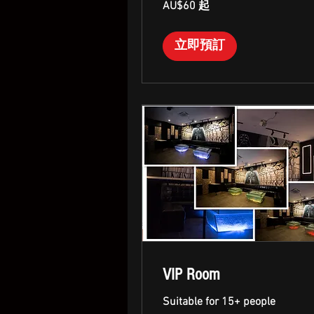
AU$60 起
澳
大
利
亚
立即預訂
元
起
VIP Room
Suitable for 15+ people