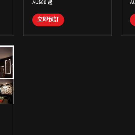
AU$80 起
A
澳
澳
大
大
利
利
亚
亚
立即預訂
元
元
起
起